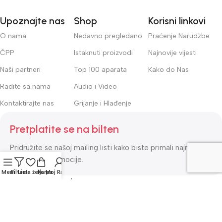
Upoznajte nas
Shop
Korisni linkovi
O nama
Nedavno pregledano
Praćenje Narudžbe
ČPP
Istaknuti proizvodi
Najnovije vijesti
Naši partneri
Top 100 aparata
Kako do Nas
Radite sa nama
Audio i Video
Kontaktirajte nas
Grijanje i Hlađenje
Pretplatite se na bilten
Pridružite se našoj mailing listi kako biste primali najnovija
ažuriranja i promocije.
Meni
Filters
Lista želja
Korpa
Moj Račun
Sigurno plaćanje