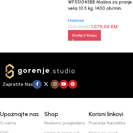
WF5S1045BB Mašina za pranje
veša 10.5 kg, 1400 ob/min,
Energetska klasa A –
Hisense
Samostojeća
1.079,00
KM
1.199,00
KM
Dodaj U Korpu
Zapratite Nas
Upoznajte nas
Shop
Korisni linkovi
O nama
Nedavno pregledano
Praćenje Narudžbe