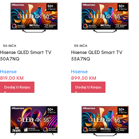
50 INČA
55 INČA
Hisense QLED Smart TV
Hisense QLED Smart TV
50A7NQ
55A7NQ
Hisense
Hisense
819,00
KM
899,00
KM
Dodaj U Korpu
Dodaj U Korpu