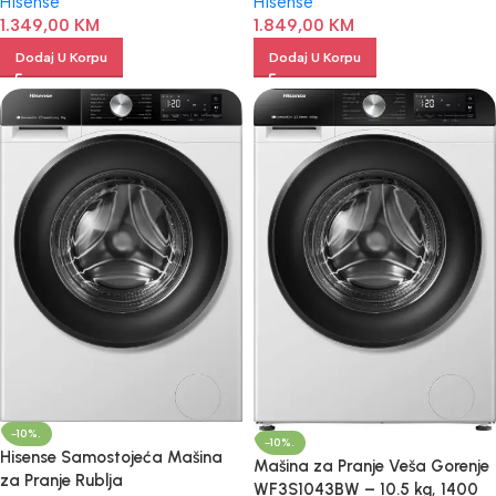
Hisense
Hisense
1.349,00
KM
1.849,00
KM
Dodaj U Korpu
Dodaj U Korpu
-10%.
-10%.
Hisense Samostojeća Mašina
Mašina za Pranje Veša Gorenje
za Pranje Rublja
WF3S1043BW – 10.5 kg, 1400