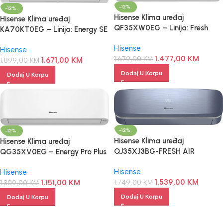
-12%.
-12%.
Hisense Klima uređaj
Hisense Klima uređaj
QF35XW0EG – Linija: Fresh
KA70KT0EG – Linija: Energy SE
Master
Hisense
Hisense
1.477,00
KM
1.679,00
KM
1.671,00
KM
1.899,00
KM
Dodaj U Korpu
Dodaj U Korpu
-12%.
-12%.
Hisense Klima uređaj
Hisense Klima uređaj
QJ35XJ3BG-FRESH AIR
QG35XV0EG – Energy Pro Plus
Hisense
Hisense
1.539,00
KM
1.749,00
KM
1.151,00
KM
1.309,00
KM
Dodaj U Korpu
Dodaj U Korpu