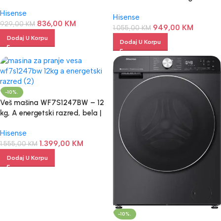
WF3S9045BW3 9 kg
obrtaja, Energetski razred A
Hisense
Hisense
836,00
KM
929,00
KM
949,00
KM
1.055,00
KM
Dodaj U Korpu
Dodaj U Korpu
-10%.
Veš mašina WF7S1247BW – 12
kg, A energetski razred, bela |
Najbolja cena
Hisense
1.399,00
KM
1.555,00
KM
Dodaj U Korpu
-10%.