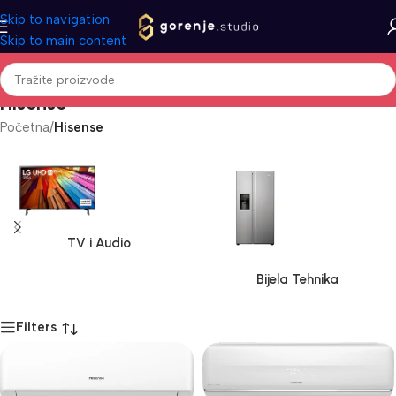
Skip to navigation
Skip to main content
Hisense
Početna
/
Hisense
TV i Audio
Bijela Tehnika
Filters